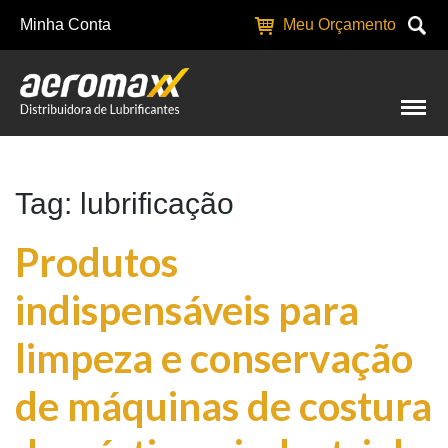
Minha Conta
Meu Orçamento
Tag: lubrificação
Produtos
indispensáveis para
limpeza e conservação
de máquinas de costura