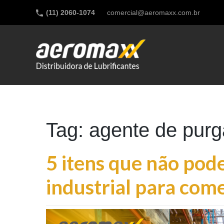
(11) 2060-1074
comercial@aeromaxx.com.br
Tag: agente de purg
5 itens que não pod
industrial para co