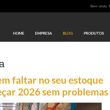
Bem vindo,
HOME
EMPRESA
BLOG
PRODUTOS
a
em faltar no seu estoque
meçar 2026 sem problemas