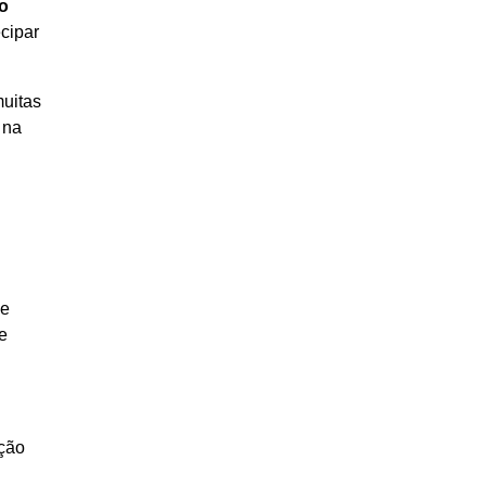
 o
ecipar
muitas
 na
de
e
ação