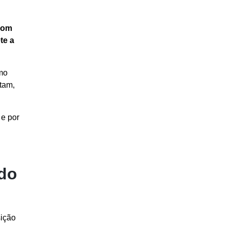
com
te a
imo
ltam,
 e por
 do
sição