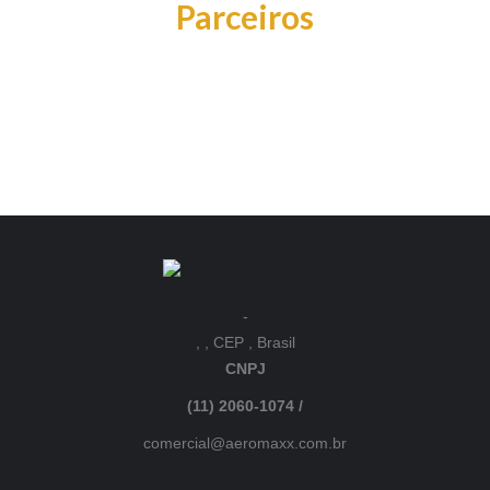
Parceiros
-
, , CEP , Brasil
CNPJ
(11) 2060-1074 /
comercial@aeromaxx.com.br