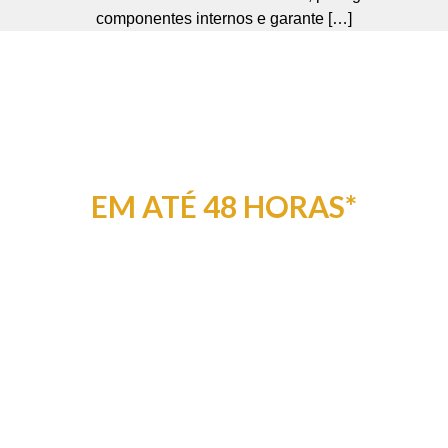
componentes internos e garante […]
ENTREGA RÁPIDA
EM ATÉ 48 HORAS*
*Para São Paulo e Grande São Paulo. Outras
localidades em até
48 horas na transportadora indicada pelo
cliente.