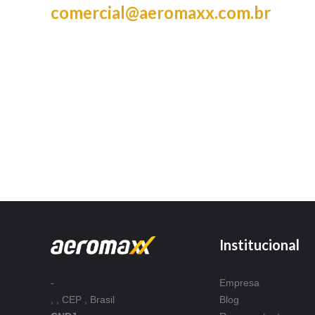
comercial@aeromaxx.com.br
Institucional
Empresa
-
Blog
, , CEP , Brasil