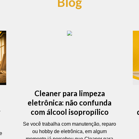
Blog
Cleaner para limpeza
eletrônica: não confunda
r
com álcool isopropílico
Se você trabalha com manutenção, reparo
ou hobby de eletrônica, em algum
e
momento já percebeu que Cleaner para