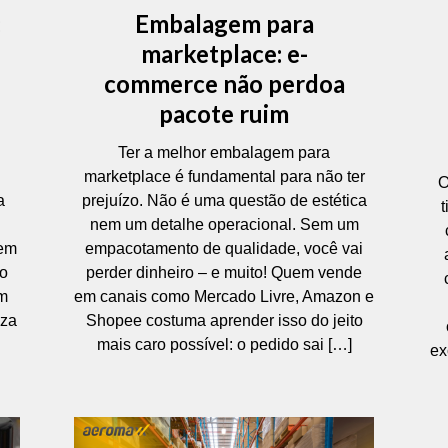
:
Embalagem para
marketplace: e-
commerce não perdoa
pacote ruim
Ter a melhor embalagem para
marketplace é fundamental para não ter
O
a
prejuízo. Não é uma questão de estética
nem um detalhe operacional. Sem um
uem
empacotamento de qualidade, você vai
ão
perder dinheiro – e muito! Quem vende
om
em canais como Mercado Livre, Amazon e
iza
Shopee costuma aprender isso do jeito
mais caro possível: o pedido sai […]
ex