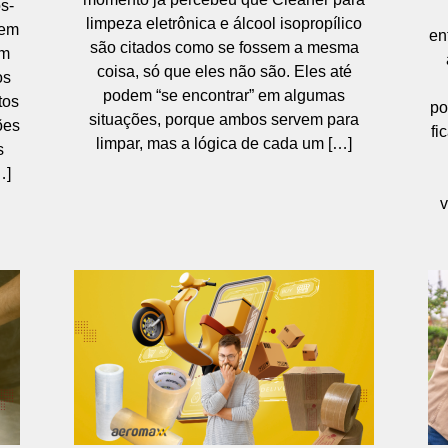
s-
limpeza eletrônica e álcool isopropílico
sem
en
são citados como se fossem a mesma
em
coisa, só que eles não são. Eles até
os
podem “se encontrar” em algumas
tos
po
situações, porque ambos servem para
ões
fi
limpar, mas a lógica de cada um […]
s
…]
v